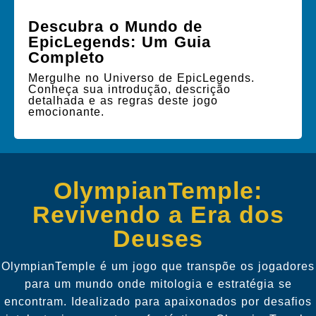
Descubra o Mundo de
EpicLegends: Um Guia
Completo
Mergulhe no Universo de EpicLegends.
Conheça sua introdução, descrição
detalhada e as regras deste jogo
emocionante.
OlympianTemple:
Revivendo a Era dos
Deuses
OlympianTemple é um jogo que transpõe os jogadores
para um mundo onde mitologia e estratégia se
encontram. Idealizado para apaixonados por desafios