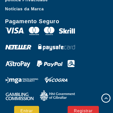
Notícias da Marca
Pagamento Seguro
Entrar
Registrar
Copyright © 133bet Cassino Reservado