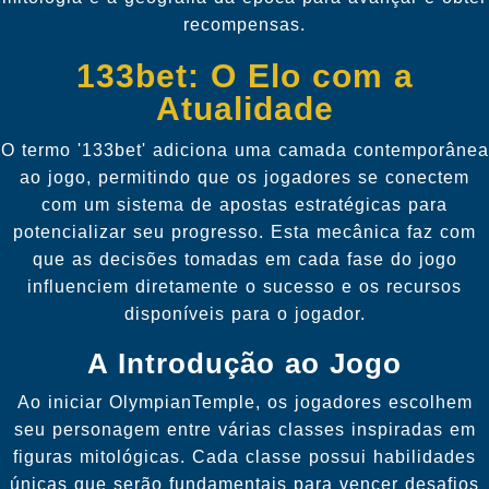
recompensas.
133bet: O Elo com a
Atualidade
O termo '133bet' adiciona uma camada contemporânea
ao jogo, permitindo que os jogadores se conectem
com um sistema de apostas estratégicas para
potencializar seu progresso. Esta mecânica faz com
que as decisões tomadas em cada fase do jogo
influenciem diretamente o sucesso e os recursos
disponíveis para o jogador.
A Introdução ao Jogo
Ao iniciar OlympianTemple, os jogadores escolhem
seu personagem entre várias classes inspiradas em
figuras mitológicas. Cada classe possui habilidades
únicas que serão fundamentais para vencer desafios