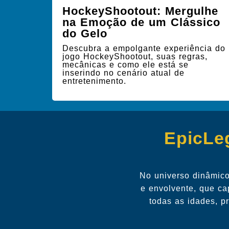
HockeyShootout: Mergulhe
na Emoção de um Clássico
do Gelo
Descubra a empolgante experiência do
jogo HockeyShootout, suas regras,
mecânicas e como ele está se
inserindo no cenário atual de
entretenimento.
EpicLe
No universo dinâmico
e envolvente, que ca
todas as idades, p