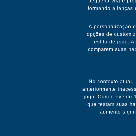
pequena vila e pro
formando alianças e
A personalização 
opções de customiz
estilo de jogo. 
comparem suas habi
No contexto atual,
anteriormente inaces
jogo. Com o evento 1
que testam suas ha
aumento signi