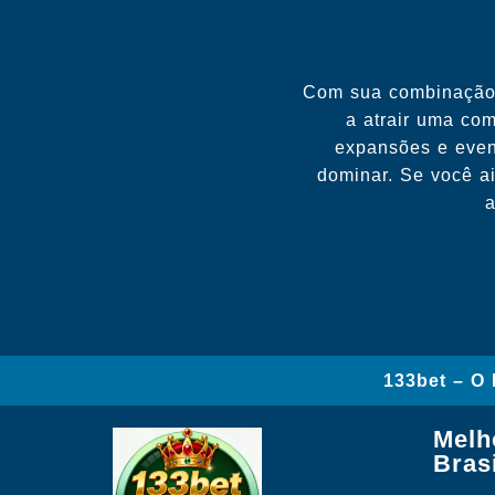
Com sua combinação ú
a atrair uma co
expansões e even
dominar. Se você a
a
133bet – O 
Melh
Brasi