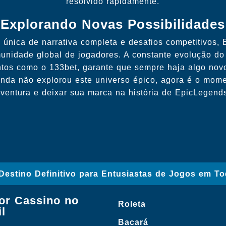
resolvido rapidamente.
Explorando Novas Possibilidades
nica de narrativa completa e desafios competitivos,
munidade global de jogadores. A constante evolução do 
tos como o 133bet, garante que sempre haja algo novo
inda não explorou este universo épico, agora é o mom
ventura e deixar sua marca na história de EpicLegend
Destino Definitivo para Entusiastas de Jogos em 
or Cassino no
Roleta
l
Bacará