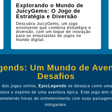
Explorando o Mundo de
JuicyGems: O Jogo de
Estratégia e Diversão
Descubra JuicyGems, um jogo
envolvente que combina estratégia e
diversão, com um toque de inovação
para os entusiastas de jogos no
mundo digital.
gends: Um Mundo de Aven
Desafios
 dos jogos online,
EpicLegends
se destaca como uma 
ptura o espírito de uma aventura épica. Este jogo tem 
rometendo horas de entretenimento com suas paisagen
intrigantes.