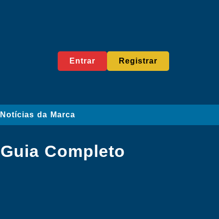
Entrar
Registrar
Notícias da Marca
 Guia Completo