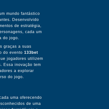
 um mundo fantástico
antes. Desenvolvido
mentos de estratégia,
personagens, cada um
a do jogo.
s graças a suas
ão do evento
133bet
ue jogadores utilizem
s. Essa inovação tem
adores a explorar
rso do jogo.
 cada uma oferecendo
esconhecidos de uma