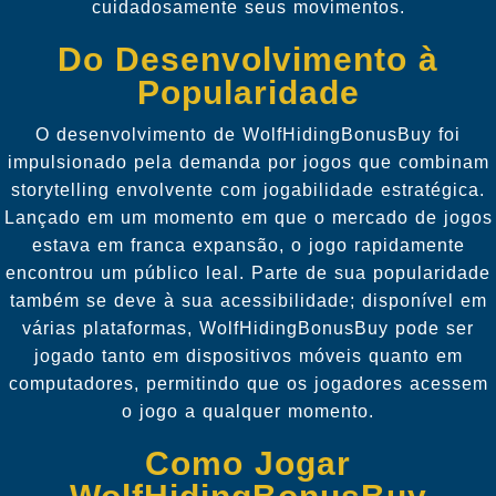
cuidadosamente seus movimentos.
Do Desenvolvimento à
Popularidade
O desenvolvimento de WolfHidingBonusBuy foi
impulsionado pela demanda por jogos que combinam
storytelling envolvente com jogabilidade estratégica.
Lançado em um momento em que o mercado de jogos
estava em franca expansão, o jogo rapidamente
encontrou um público leal. Parte de sua popularidade
também se deve à sua acessibilidade; disponível em
várias plataformas, WolfHidingBonusBuy pode ser
jogado tanto em dispositivos móveis quanto em
computadores, permitindo que os jogadores acessem
o jogo a qualquer momento.
Como Jogar