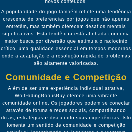
novos conteúdos.
A popularidade do jogo também reflete uma tendência
crescente de preferências por jogos que não apenas
entretêm, mas também oferecem desafios mentais
significativos. Esta tendência está alinhada com uma
maior busca por diversão que estimula o raciocínio
crítico, uma qualidade essencial em tempos modernos
onde a adaptação e a resolução rápida de problemas
são altamente valorizadas.
Comunidade e Competição
Além de ser uma experiência individual atrativa,
WolfHidingBonusBuy oferece uma vibrante
comunidade online. Os jogadores podem se conectar
através de fóruns e redes sociais, compartilhando
dicas, estratégias e discutindo suas experiências. Isto
fomenta um sentido de comunidade e competição