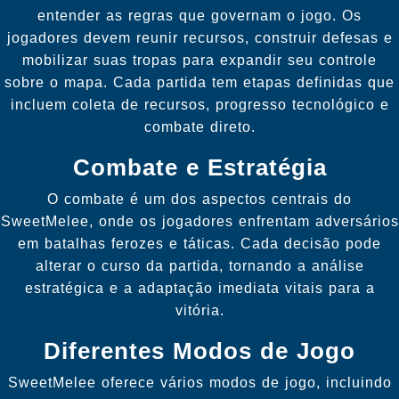
entender as regras que governam o jogo. Os
jogadores devem reunir recursos, construir defesas e
mobilizar suas tropas para expandir seu controle
sobre o mapa. Cada partida tem etapas definidas que
incluem coleta de recursos, progresso tecnológico e
combate direto.
Combate e Estratégia
O combate é um dos aspectos centrais do
SweetMelee, onde os jogadores enfrentam adversários
em batalhas ferozes e táticas. Cada decisão pode
alterar o curso da partida, tornando a análise
estratégica e a adaptação imediata vitais para a
vitória.
Diferentes Modos de Jogo
SweetMelee oferece vários modos de jogo, incluindo