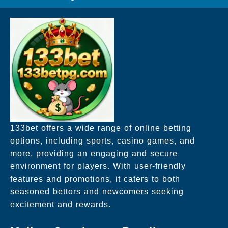
133bet offers a wide range of online betting
options, including sports, casino games, and
more, providing an engaging and secure
environment for players. With user-friendly
features and promotions, it caters to both
seasoned bettors and newcomers seeking
excitement and rewards.