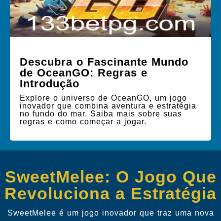
Descubra o Fascinante Mundo
de OceanGO: Regras e
Introdução
Explore o universo de OceanGO, um jogo
inovador que combina aventura e estratégia
no fundo do mar. Saiba mais sobre suas
regras e como começar a jogar.
SweetMelee: O Jogo Que
Revoluciona a Estratégia
SweetMelee é um jogo inovador que traz uma nova