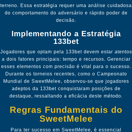
terreno. Essa estratégia requer uma análise cuidadosa
do comportamento do adversário e rápido poder de
decisão.
Implementando a Estratégia
133bet
Jogadores que optam pela 133bet devem estar atentos
a dois fatores principais: tempo e recursos. Gerenciar
esses elementos com precisão é vital para o sucesso.
Durante os torneios recentes, como o Campeonato
Mundial de SweetMelee, observou-se que jogadores
adeptos da 133bet conquistaram posições de
destaque, ressaltando a eficácia deste método.
Regras Fundamentais do
SweetMelee
Para ter sucesso em SweetMelee, é essencial