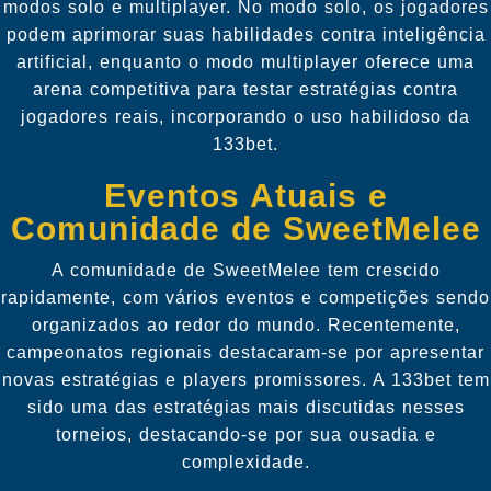
modos solo e multiplayer. No modo solo, os jogadores
podem aprimorar suas habilidades contra inteligência
artificial, enquanto o modo multiplayer oferece uma
arena competitiva para testar estratégias contra
jogadores reais, incorporando o uso habilidoso da
133bet.
Eventos Atuais e
Comunidade de SweetMelee
A comunidade de SweetMelee tem crescido
rapidamente, com vários eventos e competições sendo
organizados ao redor do mundo. Recentemente,
campeonatos regionais destacaram-se por apresentar
novas estratégias e players promissores. A 133bet tem
sido uma das estratégias mais discutidas nesses
torneios, destacando-se por sua ousadia e
complexidade.