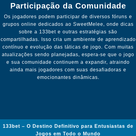
Participação da Comunidade
Os jogadores podem participar de diversos fóruns e
grupos online dedicados ao SweetMelee, onde dicas
sobre a 133bet e outras estratégias são
compartilhadas. Isso cria um ambiente de aprendizado
contínuo e evolução das táticas de jogo. Com muitas
atualizações sendo planejadas, espera-se que o jogo
e sua comunidade continuem a expandir, atraindo
ainda mais jogadores com suas desafiadoras e
emocionantes dinâmicas.
133bet – O Destino Definitivo para Entusiastas de
Jogos em Todo o Mundo