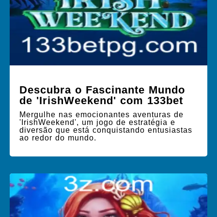
Descubra o Fascinante Mundo
de 'IrishWeekend' com 133bet
Mergulhe nas emocionantes aventuras de
'IrishWeekend', um jogo de estratégia e
diversão que está conquistando entusiastas
ao redor do mundo.