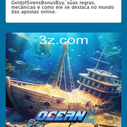
GoldofSirensBonusBuy, suas regras,
mecânicas e como ele se destaca no mundo
das apostas online.