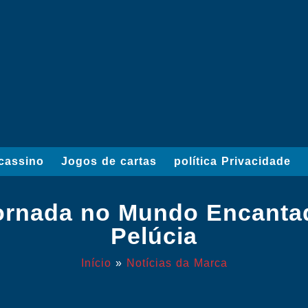
cassino
Jogos de cartas
política Privacidade
ornada no Mundo Encanta
Pelúcia
Início
»
Notícias da Marca