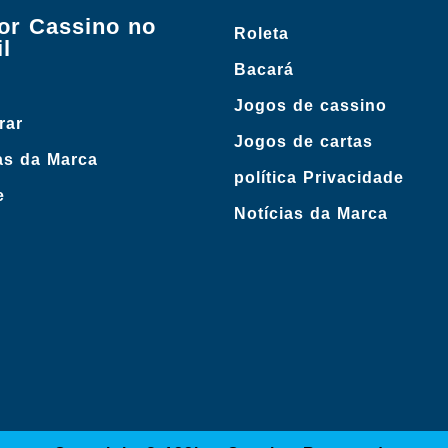
or Cassino no
Roleta
l
Bacará
Jogos de cassino
rar
Jogos de cartas
as da Marca
política Privacidade
e
Notícias da Marca