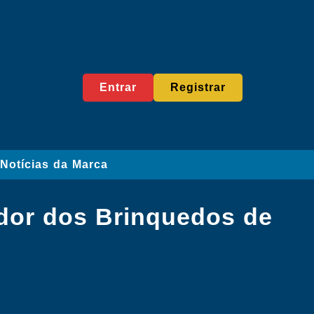
Entrar
Registrar
Notícias da Marca
dor dos Brinquedos de