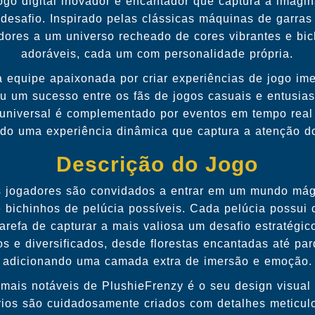
ogo digital inovador e encantador que captura a imagi
desafio. Inspirado pelas clássicas máquinas de garras
adores a um universo recheado de cores vibrantes e bic
adoráveis, cada um com personalidade própria.
 equipe apaixonada por criar experiências de jogo ime
u um sucesso entre os fãs de jogos casuais e entusia
 universal é complementado por eventos em tempo real 
do uma experiência dinâmica que captura a atenção d
Descrição do Jogo
s jogadores são convidados a entrar em um mundo mági
 bichinhos de pelúcia possíveis. Cada pelúcia possui ca
 tarefa de capturar a mais valiosa um desafio estratégi
os e diversificados, desde florestas encantadas até pa
adicionando uma camada extra de imersão e emoção.
ais notáveis de PlushieFrenzy é o seu design visual 
ios são cuidadosamente criados com detalhes meticul