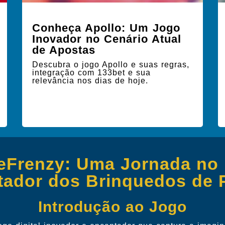
Conheça Apollo: Um Jogo
Inovador no Cenário Atual
de Apostas
Descubra o jogo Apollo e suas regras,
integração com 133bet e sua
relevância nos dias de hoje.
ieFrenzy: Uma Jornada no
ador dos Brinquedos de 
Introdução ao Jogo