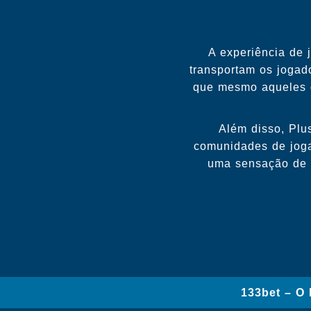
A experiência de j
transportam os jogado
que mesmo aqueles q
Além disso, Plu
comunidades de joga
uma sensação de 
133bet – O 