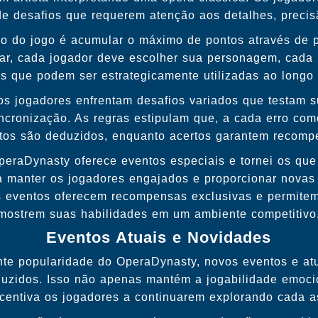
de desafios que requerem atenção aos detalhes, precisã
ivo do jogo é acumular o máximo de pontos através de
ciar, cada jogador deve escolher sua personagem, cada
is que podem ser estrategicamente utilizadas ao longo 
os jogadores enfrentam desafios variados que testam 
incronização. As regras estipulam que, a cada erro co
tos são deduzidos, enquanto acertos garantem recomp
peraDynasty oferece eventos especiais e tornei os que
a manter os jogadores engajados e proporcionar novas
 eventos oferecem recompensas exclusivas e permite
mostrem suas habilidades em um ambiente competitivo
Eventos Atuais e Novidades
te popularidade do OperaDynasty, novos eventos e at
duzidos. Isso não apenas mantém a jogabilidade emoci
entiva os jogadores a continuarem explorando cada a