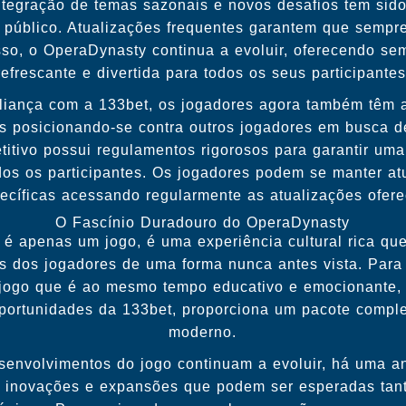
ntegração de temas sazonais e novos desafios tem sid
 o público. Atualizações frequentes garantem que sempr
sso, o OperaDynasty continua a evoluir, oferecendo se
refrescante e divertida para todos os seus participantes
liança com a 133bet, os jogadores agora também têm a
as posicionando-se contra outros jogadores em busca d
itivo possui regulamentos rigorosos para garantir uma
os os participantes. Os jogadores podem se manter at
ecíficas acessando regularmente as atualizações ofere
O Fascínio Duradouro do OperaDynasty
 apenas um jogo, é uma experiência cultural rica que
s dos jogadores de uma forma nunca antes vista. Par
 jogo que é ao mesmo tempo educativo e emocionante,
ortunidades da 133bet, proporciona um pacote comple
moderno.
envolvimentos do jogo continuam a evoluir, há uma a
s inovações e expansões que podem ser esperadas tan