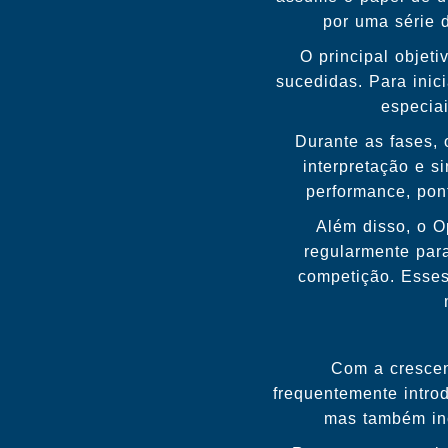
por uma série 
O principal objet
sucedidas. Para ini
especia
Durante as fases, 
interpretação e s
performance, pon
Além disso, o O
regularmente par
competição. Esses
Com a crescen
frequentemente intro
mas também inc