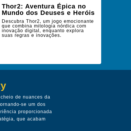
Thor2: Aventura Épica no
Mundo dos Deuses e Heróis
Descubra Thor2, um jogo emocionante
que combina mitologia nórdica com
inovação digital, enquanto explora
suas regras e inovações.
ty
 cheio de nuances da
 tornando-se um dos
eriência proporcionada
ratégia, que acabam