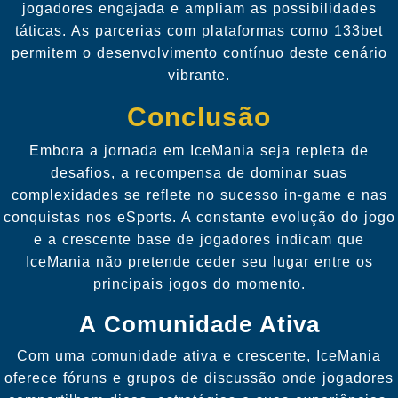
jogadores engajada e ampliam as possibilidades
táticas. As parcerias com plataformas como 133bet
permitem o desenvolvimento contínuo deste cenário
vibrante.
Conclusão
Embora a jornada em IceMania seja repleta de
desafios, a recompensa de dominar suas
complexidades se reflete no sucesso in-game e nas
conquistas nos eSports. A constante evolução do jogo
e a crescente base de jogadores indicam que
IceMania não pretende ceder seu lugar entre os
principais jogos do momento.
A Comunidade Ativa
Com uma comunidade ativa e crescente, IceMania
oferece fóruns e grupos de discussão onde jogadores