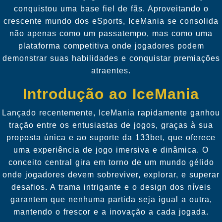
conquistou uma base fiel de fãs. Aproveitando o
crescente mundo dos eSports, IceMania se consolida
não apenas como um passatempo, mas como uma
plataforma competitiva onde jogadores podem
demonstrar suas habilidades e conquistar premiações
atraentes.
Introdução ao IceMania
Lançado recentemente, IceMania rapidamente ganhou
tração entre os entusiastas de jogos, graças à sua
proposta única e ao suporte da 133bet, que oferece
uma experiência de jogo imersiva e dinâmica. O
conceito central gira em torno de um mundo gélido
onde jogadores devem sobreviver, explorar, e superar
desafios. A trama intrigante e o design dos níveis
garantem que nenhuma partida seja igual a outra,
mantendo o frescor e a inovação a cada jogada.