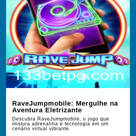
RaveJumpmobile: Mergulhe na
Aventura Eletrizante
Descubra RaveJumpmobile, o jogo que
mistura adrenalina e tecnologia em um
cenário virtual vibrante.