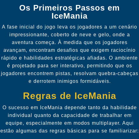
Os Primeiros Passos em
IceMania
A fase inicial do jogo leva os jogadores a um cenário
impressionante, coberto de neve e gelo, onde a
aventura começa. À medida que os jogadores
avançam, encontram desafios que exigem raciocínio
rápido e habilidades estratégicas afiadas. O ambiente
é projetado para ser interativo, permitindo que os
jogadores encontrem pistas, resolvam quebra-cabeças
e derrotem inimigos formidáveis.
Regras de IceMania
O sucesso em IceMania depende tanto da habilidade
individual quanto da capacidade de trabalhar em
equipe, especialmente em modos multiplayer. Aqui
estão algumas das regras básicas para se familiarizar: