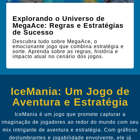
Explorando o Universo de
MegaAce: Regras e Estratégias
de Sucesso
Descubra tudo sobre MegaAce, o
emocionante jogo que combina estratégia e
sorte. Aprenda sobre as regras, história e
impacto atual no cenário dos jogos.
IceMania: Um Jogo de
Aventura e Estratégia
IceMania é um jogo que promete capturar a
imaginação de jogadores ao redor do mundo com seu
mix intrigante de aventura e estratégia. Com gráficos
deslumbrantes e jogabilidade envolvente, ele já