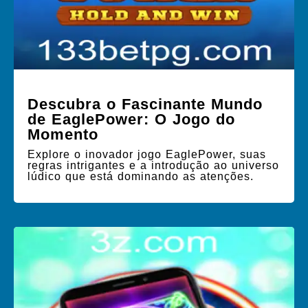
Descubra o Fascinante Mundo
de EaglePower: O Jogo do
Momento
Explore o inovador jogo EaglePower, suas
regras intrigantes e a introdução ao universo
lúdico que está dominando as atenções.