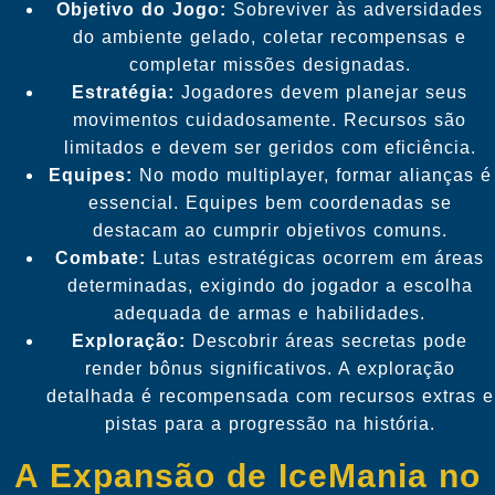
Objetivo do Jogo:
Sobreviver às adversidades
do ambiente gelado, coletar recompensas e
completar missões designadas.
Estratégia:
Jogadores devem planejar seus
movimentos cuidadosamente. Recursos são
limitados e devem ser geridos com eficiência.
Equipes:
No modo multiplayer, formar alianças é
essencial. Equipes bem coordenadas se
destacam ao cumprir objetivos comuns.
Combate:
Lutas estratégicas ocorrem em áreas
determinadas, exigindo do jogador a escolha
adequada de armas e habilidades.
Exploração:
Descobrir áreas secretas pode
render bônus significativos. A exploração
detalhada é recompensada com recursos extras e
pistas para a progressão na história.
A Expansão de IceMania no