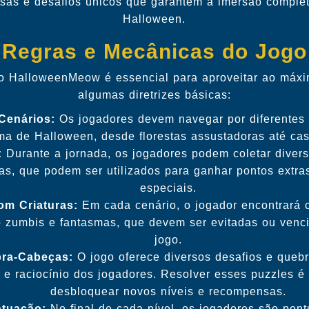
esas e desafios únicos que garantem a imersão comple
Halloween.
Regras e Mecânicas do Jogo
o HalloweenMeow é essencial para aproveitar ao máxi
algumas diretrizes básicas:
Cenários:
Os jogadores devem navegar por diferente
ema de Halloween, desde florestas assustadoras até ca
:
Durante a jornada, os jogadores podem coletar diver
s, que podem ser utilizados para ganhar pontos extras
especiais.
om Criaturas:
Em cada cenário, o jogador encontrará cr
 zumbis e fantasmas, que devem ser evitadas ou venci
jogo.
bra-Cabeças:
O jogo oferece diversos desafios e queb
 e raciocínio dos jogadores. Resolver esses puzzles é
desbloquear novos níveis e recompensas.
ntuação:
No final de cada nível, os jogadores são pon