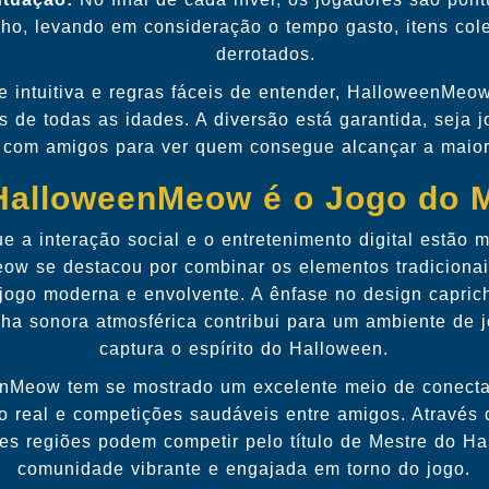
o, levando em consideração o tempo gasto, itens cole
derrotados.
 intuitiva e regras fáceis de entender, HalloweenMeow
s de todas as idades. A diversão está garantida, seja 
 com amigos para ver quem consegue alcançar a maior
HalloweenMeow é o Jogo do
a interação social e o entretenimento digital estão 
ow se destacou por combinar os elementos tradiciona
jogo moderna e envolvente. A ênfase no design capri
ilha sonora atmosférica contribui para um ambiente de
captura o espírito do Halloween.
nMeow tem se mostrado um excelente meio de conecta
 real e competições saudáveis entre amigos. Através 
tes regiões podem competir pelo título de
Mestre do Ha
comunidade vibrante e engajada em torno do jogo.