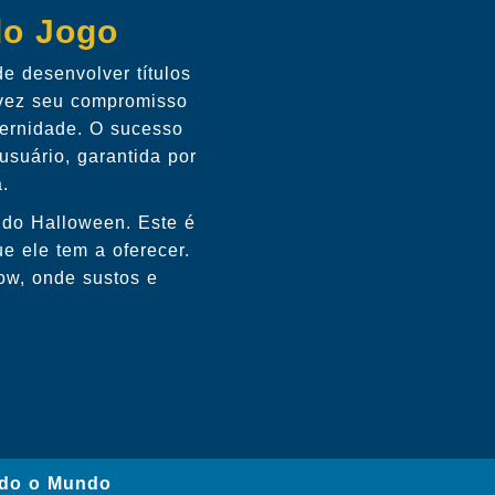
do Jogo
e desenvolver títulos
 vez seu compromisso
ernidade. O sucesso
usuário, garantida por
.
 do Halloween. Este é
e ele tem a oferecer.
ow, onde sustos e
Todo o Mundo