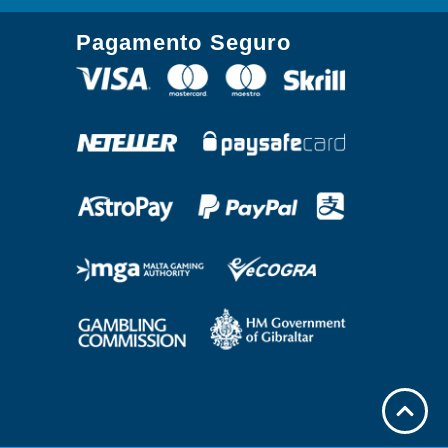
Pagamento Seguro