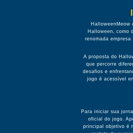
HalloweenMeow é 
Halloween, como d
renomada empresa d
A proposta do Hall
que percorre difer
desafios e enfrentan
jogo é acessível 
Para iniciar sua jor
oficial do jogo. A
principal objetivo é