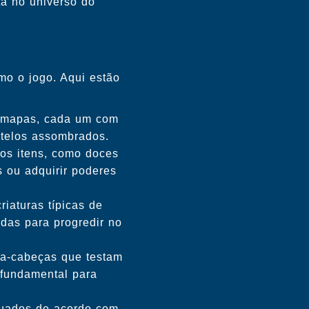
ta no universo do
mo o jogo. Aqui estão
s mapas, cada um com
stelos assombrados.
sos itens, como doces
 ou adquirir poderes
iaturas típicas de
das para progredir no
ra-cabeças que testam
 fundamental para
tuados de acordo com