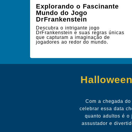
Explorando o Fascinante
Mundo do Jogo
DrFrankenstein
Descubra o intrigante jogo
DrFrankenstein e suas regras únicas
que capturam a imaginação de
jogadores ao redor do mundo.
Hallowee
Com a chegada do 
celebrar essa data ch
quanto adultos é o
assustador e divert