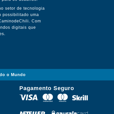
o setor de tecnologia
êm possibilitado uma
o CaminodeChili. Com
ndos digitais que
es.
Todo o Mundo
Pagamento Seguro