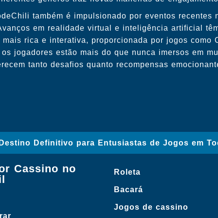
eChili também é impulsionado por eventos recentes n
vanços em realidade virtual e inteligência artificial t
 mais rica e interativa, proporcionada por jogos com
 os jogadores estão mais do que nunca imersos em mu
erecem tanto desafios quanto recompensas emocionant
Destino Definitivo para Entusiastas de Jogos em 
or Cassino no
Roleta
l
Bacará
Jogos de cassino
rar