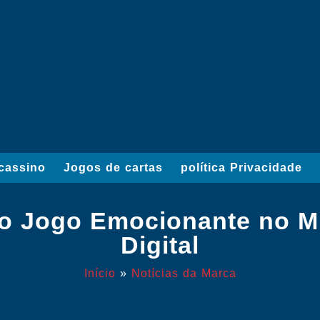
cassino
Jogos de cartas
política Privacidade
o Jogo Emocionante no M
Digital
Início
»
Notícias da Marca