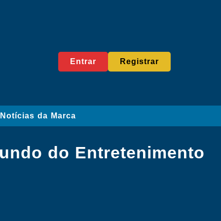
Entrar
Registrar
Notícias da Marca
undo do Entretenimento